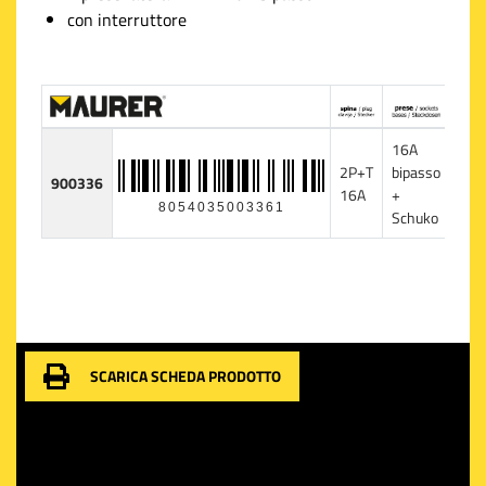
con interruttore
16A
2P+T
bipasso
900336
1
16A
+
8054035003361
Schuko
SCARICA SCHEDA PRODOTTO