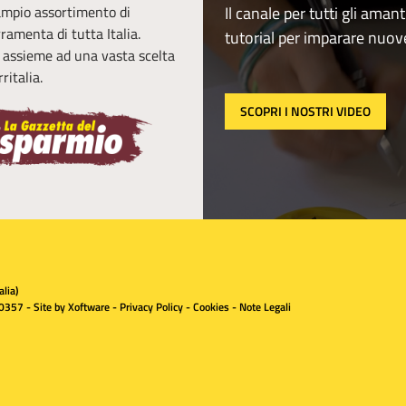
 ampio assortimento di
Il canale per tutti gli amant
erramenta di tutta Italia.
tutorial per imparare nuov
, assieme ad una vasta scelta
ritalia.
SCOPRI I NOSTRI VIDEO
lia)
0357 - Site by
Xoftware
-
Privacy Policy
-
Cookies
-
Note Legali