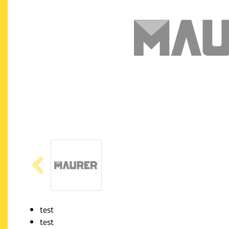
test
test