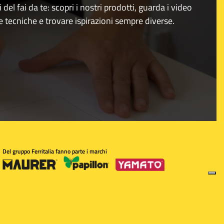
i del fai da te: scopri i nostri prodotti, guarda i video
e tecniche e trovare ispirazioni sempre diverse.
Del gruppo Ferritalia fanno parte i marchi