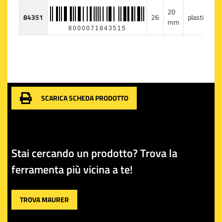
20
84351
26
plastica
mm
8000071843515
SCARICA SCHEDA PRODOTTO
Stai cercando un prodotto? Trova la
ferramenta più vicina a te!
TROVA MAURER