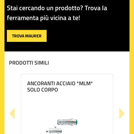
Stai cercando un prodotto? Trova la
Il brand Maurer è conosciuto per il suo impegno nella
produzione di utensili e accessori per ferramenta di
ferramenta più vicina a te!
alta qualità, e questa prolunga non fa eccezione. Si
tratta di una scelta ideale per professionisti che non
TROVA MAURER
vogliono compromessi in termini di durabilità e
efficienza.
PRODOTTI SIMILI
ANCORANTI ACCIAIO *MLM*
SOLO CORPO