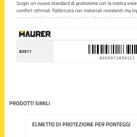
Scopri un nuovo standard di protezione con la nostra visiera
comfort ottimali. Fabbricata con materiali resistenti ma le
proteggendoti in ambienti lavorativi dinamici e impegnativi
perfettamente a tutte le esigenze, permettendoti di lavora
Perfetta per una varietà di applicazioni professionali, dall
83911
8000071839112
PRODOTTI SIMILI
ELMETTO DI PROTEZIONE PER PONTEGGI