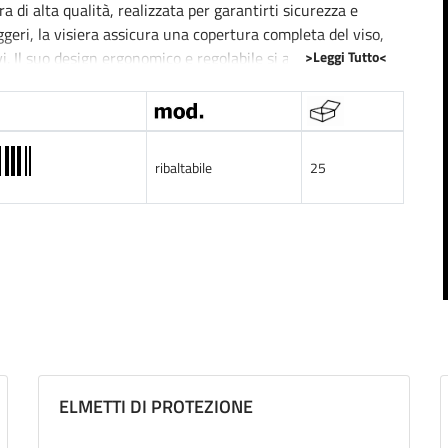
 di alta qualità, realizzata per garantirti sicurezza e
ggeri, la visiera assicura una copertura completa del viso,
>Leggi Tutto<
. Il suo design ergonomico e regolabile si adatta
re con sicurezza e libertà.
a manutenzione generale ai lavori in officina.
ribaltabile
25
ELMETTI DI PROTEZIONE