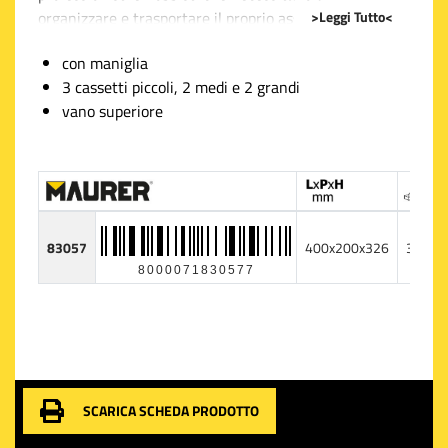
>Leggi Tutto<
organizzare e trasportare il proprio assortimento di
minuterie con facilità e praticità. Questa valigetta
con maniglia
robusta è dotata di una comoda maniglia che la rende
3 cassetti piccoli, 2 medi e 2 grandi
facile da trasportare e soprattutto versatile per ogni
vano superiore
tipo di intervento.
Immaginate di avere tutto l'occorrente per il vostro
lavoro o per i vostri progetti fai-da-te a portata di
mano, senza il rischio di perdere le piccole parti
essenziali: viti, chiodi, bulloni e tanto altro. Grazie alla
83057
400x200x326
3
disposizione interna ben studiata, l'ORGANIZER
8000071830577
dispone di 3 cassetti di dimensioni ridotte, perfetti per
oggetti molto piccoli che spesso tendono a smarrirsi.
Vengono inoltre integrati 2 cassetti di taglia media e
altri 2 di taglia grande, ideali per riporre oggetti di
dimensioni maggiori mantenendoli sempre in ordine e
facilmente riconoscibili.
SCARICA SCHEDA PRODOTTO