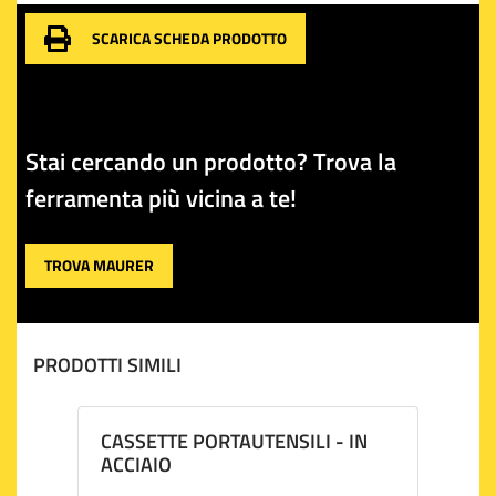
l'efficienza nel mantenere in ordine i tuoi strumenti di
lavoro. Con questa cassetta, i tuoi attrezzi saranno
SCARICA SCHEDA PRODOTTO
sempre a posto e pronti all'uso, semplificando le tue
giornate lavorative.
Stai cercando un prodotto? Trova la
ferramenta più vicina a te!
TROVA MAURER
PRODOTTI SIMILI
CASSETTE PORTAUTENSILI - IN
ACCIAIO