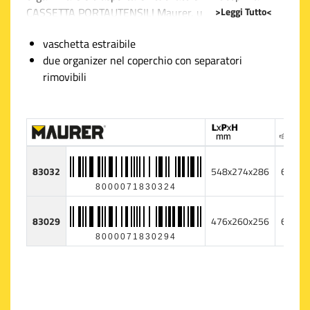
>Leggi Tutto<
CASSETTA PORTAUTENSILI Maurer, un alleato
affidabile per ogni professionista e appassionato del
vaschetta estraibile
fai-da-te. Dotata di una vaschetta estraibile, permette
due organizer nel coperchio con separatori
di separare gli utensili più grandi da quelli piccoli o più
rimovibili
utilizzati, facilitando il tuo lavoro e aiutandoti a
mantenere l'ordine. Ma non è tutto: sul coperchio
troverai due organizer con separatori rimovibili per
custodire e dividere minuteria e componenti di piccole
dimensioni, come viti e chiodi, rendendoli facilmente
accessibili.
83032
548x274x286
6
8000071830324
Il design robusto assicura una durata nel tempo e una
resistenza agli urti tipici dei contesti lavorativi
83029
476x260x256
6
impegnativi. La maniglia comoda ti consente di
8000071830294
trasportare la cassetta senza sforzo da un lavoro
all'altro. Scegliere Maurer significa affidarti ad una
soluzione pensata per la praticità senza trascurare un
aspetto essenziale nella ferramenta: la durabilità e