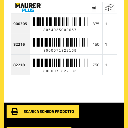
900305
375
1
8054035003057
82216
150
1
8000071822169
82218
750
1
8000071822183
SCARICA SCHEDA PRODOTTO