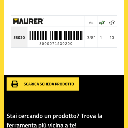
53020
3/8"
1
10
8000071530200
SCARICA SCHEDA PRODOTTO
Stai cercando un prodotto? Trova la
ferramenta più vicina a te!