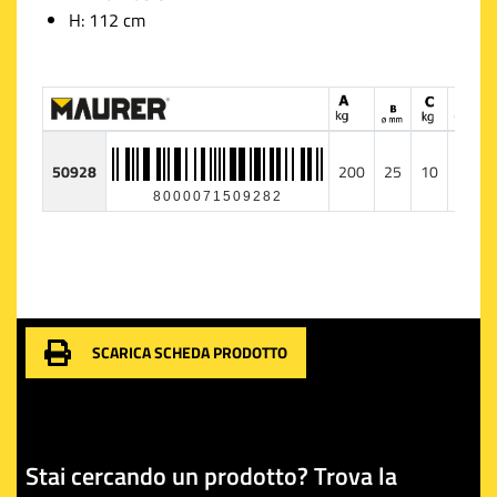
H: 112 cm
50928
200
25
10
1
8000071509282
SCARICA SCHEDA PRODOTTO
Stai cercando un prodotto? Trova la