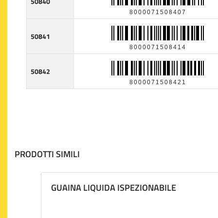
50840
8000071508407
50841
8000071508414
50842
8000071508421
PRODOTTI SIMILI
GUAINA LIQUIDA ISPEZIONABILE