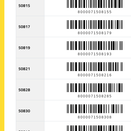
50815
8000071508155
50817
8000071508179
50819
8000071508193
50821
8000071508216
50828
8000071508285
50830
8000071508308