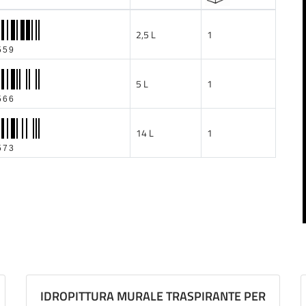
2,5 L
1
559
5 L
1
566
14 L
1
573
IDROPITTURA MURALE TRASPIRANTE PER