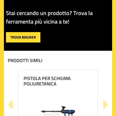
rende la pistola per schiuma poliuretanica Maurer uno
strumento a lunga durata, pronto a diventare un
Stai cercando un prodotto? Trova la
compagno fidato nei vostri progetti di bricolage e
manutenzione.
ferramenta più vicina a te!
TROVA MAURER
PRODOTTI SIMILI
PISTOLA PER SCHIUMA
POLIURETANICA