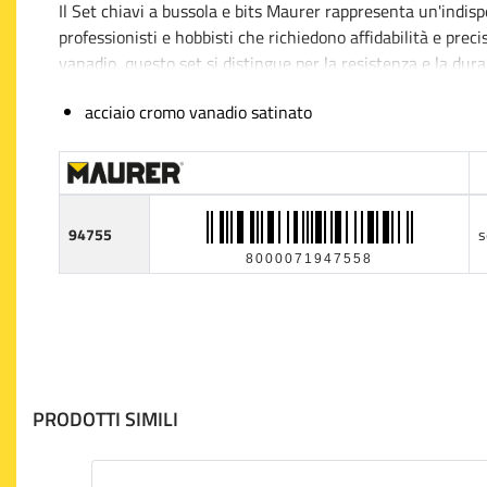
Il Set chiavi a bussola e bits Maurer rappresenta un'indispe
professionisti e hobbisti che richiedono affidabilità e preci
vanadio, questo set si distingue per la resistenza e la dura
ottimali.
acciaio cromo vanadio satinato
Il trattamento satinato conferisce agli strumenti una finit
di corrosione e migliorando la resistenza all'usura. Compre
offrendo una soluzione versatile per qualsiasi tipo di avv
94755
s
Ogni componente dell'insieme è progettato per fornire una
8000071947558
dell'utilizzatore durante lavori prolungati. L'attenzione ai 
inserisca perfettamente, riducendo il rischio di danneggiar
l'attrezzo giusto al momento giusto, ottimizzando il tempo 
PRODOTTI SIMILI