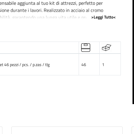
nsabile aggiunta al tuo kit di attrezzi, perfetto per
sione durante i lavori. Realizzato in acciaio al cromo
>Leggi Tutto<
bilità, garantendo una lunga vita utile e prestazioni
ura gradevole al tatto, riducendo allo stesso tempo il rischio
nde una varietà di misure e tipologie di bussola e bits,
itamento o meccanica fine.
et 46 pezzi / pcs. / p.zas / tlg
46
1
 presa sicura e comoda, contribuendo a prevenire la fatica
dettagli nella fabbricazione assicura che ogni pezzo si
e bulloni o viti. Con questo set, avrai sempre a disposizione
di lavoro e migliorando l'efficienza delle tue operazioni.