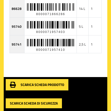
86628
14 L
1
8000071866286
95740
5 L
1
8000071957403
95741
2,5 L
1
8000071957410
SCARICA SCHEDA PRODOTTO
SCARICA SCHEDA DI SICUREZZA