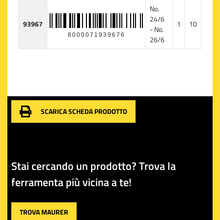
No.
24/6
93967
1
10
- No.
8000071939676
26/6
SCARICA SCHEDA PRODOTTO
Stai cercando un prodotto? Trova la
ferramenta più vicina a te!
TROVA MAURER