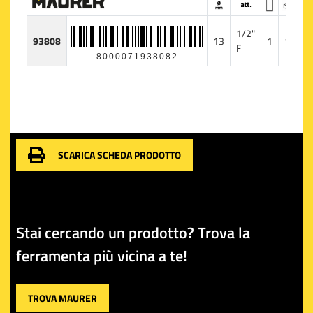
1/2"
93808
13
1
10
F
8000071938082
SCARICA SCHEDA PRODOTTO
Stai cercando un prodotto? Trova la
ferramenta più vicina a te!
TROVA MAURER