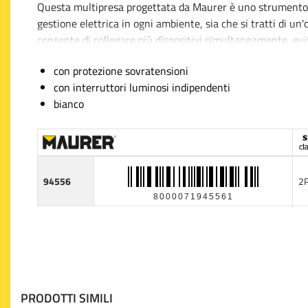
Questa multipresa progettata da Maurer è uno strumento es
gestione elettrica in ogni ambiente, sia che si tratti di un
consente di collegare più dispositivi simultaneamente, evit
molteplici adattatori.
con protezione sovratensioni
con interruttori luminosi indipendenti
Uno dei punti di forza di questa multipresa è il cavo da 1,5
bianco
posizionamento, senza costringere gli utenti a rimanere a 
sezione del cavo 3x1 garantisce la robustezza e la sicurezza
La caratteristica che distingue questo accessorio è la prot
salvaguardia degli apparecchi elettronici che potrebbero es
94556
2
ciascuna presa è dotata di un interruttore luminoso indipe
8000071945561
consumata e controllare con un semplice sguardo lo stato d
Il design in colore bianco si adatta con discrezione a vari ti
di un centro di calcolo o di fornire energia a strumenti d
affidabilità alle diverse esigenze energetiche.
PRODOTTI SIMILI