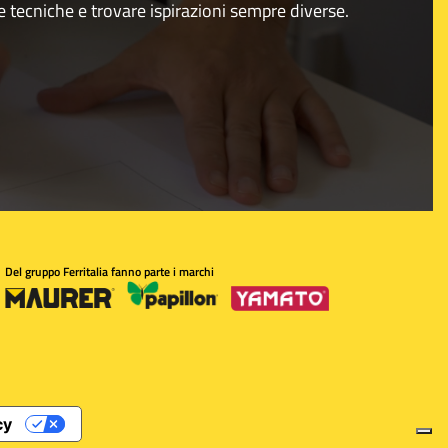
e tecniche e trovare ispirazioni sempre diverse.
Del gruppo Ferritalia fanno parte i marchi
cy