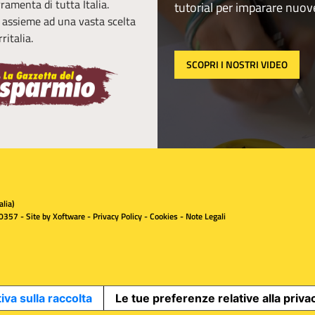
erramenta di tutta Italia.
tutorial per imparare nuov
, assieme ad una vasta scelta
ritalia.
SCOPRI I NOSTRI VIDEO
lia)
0357 - Site by
Xoftware
-
Privacy Policy
-
Cookies
-
Note Legali
iva sulla raccolta
Le tue preferenze relative alla priva