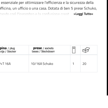
senziale per ottimizzare l'efficienza e la sicurezza della
'officina, un ufficio o una casa. Dotata di ben 5 prese Schuko,
>Leggi Tutto<
ando così l'ingombro e la confusione creati dall'uso di
 metri che offre una grande flessibilità in termini di
ridosso di prese a muro spesso scomode o inaccessibili. La
 necessarie per alimentare i dispositivi con affidabilità.
ezione da sovratensioni, un dettaglio non trascurabile per la
sere danneggiati da picchi di tensione improvvisi. Inoltre,
P+T 16A
10/16A Schuko
1
20
ndente, una soluzione praticissima per gestire l'energia
i attivazione degli apparecchi collegati.
pi di arredamento. Sia che si tratti di tenere in ordine i cavi
a laboratorio, questo prodotto Maurer risponde con