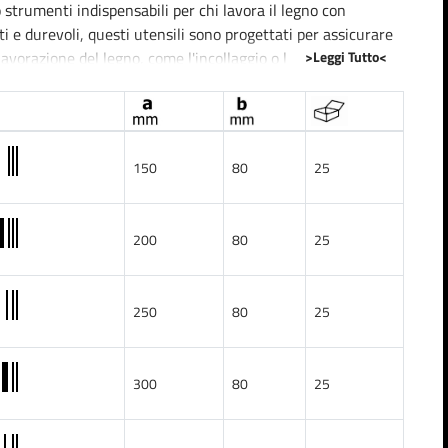
strumenti indispensabili per chi lavora il legno con
ti e durevoli, questi utensili sono progettati per assicurare
>Leggi Tutto<
 lavorazione del legno, come l'incollaggio o l'assemblaggio
 La loro configurazione permette di applicare la giusta
ato. Grazie all'impugnatura ergonomica, l'utilizzo è
150
80
25
amento delle mani.
sistenza alla corrosione, allungando la vita utile dello
200
80
25
to tipo di acciaio offre anche un'ottima resistenza alle
ormazioni sotto carichi pesanti.
250
80
25
esti utensili sono in grado di affrontare qualsiasi sfida di
tano una scelta di qualità per chiunque desideri lavorare il
300
80
25