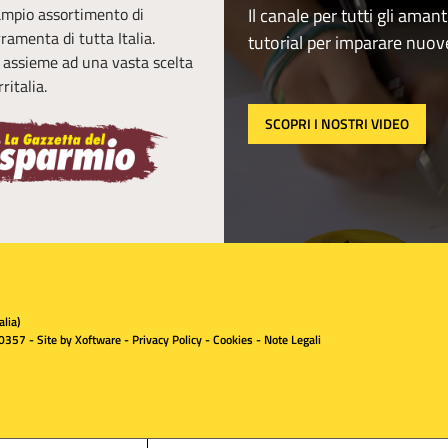
 ampio assortimento di
Il canale per tutti gli amant
erramenta di tutta Italia.
tutorial per imparare nuov
, assieme ad una vasta scelta
ritalia.
SCOPRI I NOSTRI VIDEO
lia)
0357 - Site by
Xoftware
-
Privacy Policy
-
Cookies
-
Note Legali