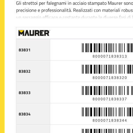
Gli strettoi per falegnami in acciaio stampato Maurer sono 
precisione e professionalità. Realizzati con materiali robus
un serraggio efficace e costante durante le diverse fasi di
delle parti.
Il design di questi strettoi ne facilita l'uso e l'efficienza.
pressione senza rischiare di danneggiare il materiale lavor
83831
confortevole anche dopo ore di lavoro, riducendo l'affatic
8000071838313
La qualità dell'acciaio stampato garantisce una maggiore re
83832
strumento e mantenendo la sua affidabilità nel tempo. Ques
8000071838320
sollecitazioni meccaniche, essendo meno suscettibile a def
83833
Ideali sia per hobbisti sia per professionisti del settore, qu
8000071838337
falegnameria. Con la loro solidità e funzionalità, rappresen
legno con risultati sempre ottimali.
83834
8000071838344