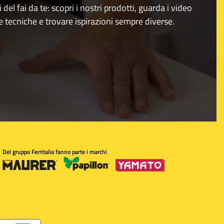
i del fai da te: scopri i nostri prodotti, guarda i video
e tecniche e trovare ispirazioni sempre diverse.
Del gruppo Ferritalia fanno parte i marchi