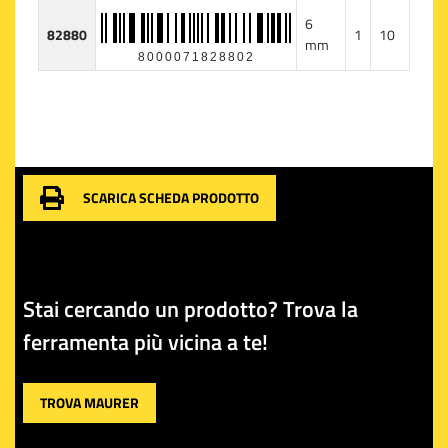
6
82880
1
10
mm
8000071828802
SCARICA SCHEDA PRODOTTO
Stai cercando un prodotto? Trova la
ferramenta più vicina a te!
TROVA MAURER