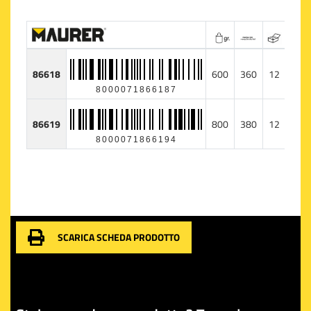
86618
600
360
12
8000071866187
86619
800
380
12
8000071866194
SCARICA SCHEDA PRODOTTO