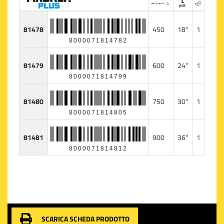
81478
450
18"
1
8000071814782
81479
600
24"
1
8000071814799
81480
750
30"
1
8000071814805
81481
900
36"
1
8000071814812
SCARICA SCHEDA PRODOTTO