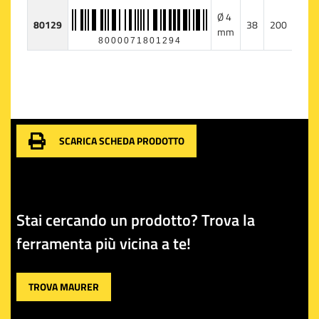
Ø 4
80129
38
200
1
mm
8000071801294
SCARICA SCHEDA PRODOTTO
Stai cercando un prodotto? Trova la
ferramenta più vicina a te!
TROVA MAURER