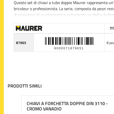
Questo set di chiavi a tubo doppie Maurer rappresenta un'
bricoleur o professionista. La serie, composta da pezzi resi
di operazioni di avvitamento e svitamento su dadi e bulloni 
lavorare con efficienza, offrendo la possibilità di adattarsi a
cambiare strumento.
Realizzate in acciaio di alta qualità, le chiavi sono state 
87965
8 pe
all'usura, anche sotto lo stress di un utilizzo intensivo. 
8000071879651
migliorando la trasmissione della forza e riducendo così la 
La serie comprende diverse misure che assicurano versatilit
che industriale. Il formato compatto di questi utensili gar
portare sempre con sé l'intero set senza ingombri. Con ques
praticità, rendendo le operazioni di montaggio e smontaggio
PRODOTTI SIMILI
CHIAVI A FORCHETTA DOPPIE DIN 3110 -
CROMO VANADIO