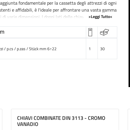
aggiunta fondamentale per la cassetta degli attrezzi di ogni
stenti e affidabili, è l'ideale per affrontare una vasta gamma
>Leggi Tutto<
di varie dimensioni. I doppi lati delle chiavi permettono di
llistante su differenti tipi di fissaggi senza la necessità di
pensate per durare nel tempo resistendo alla corrosione e
zzi / p.cs / p.zas / Stück mm 6÷22
1
30
Il design ergonomico consente una presa sicura e confortevole,
fatica durante lutilizzo prolungato.
à e praticità nelleseguire lavori sia in ambito domestico
antisce l'eccellente gestione dello spazio, permettendo di
te chiavi a tubo, la qualità dell'attrezzatura incontra la
 rapide e efficienti.
CHIAVI COMBINATE DIN 3113 - CROMO
VANADIO