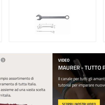
VIDEO
3
MAURER - TUTTO PE
 ampio assortimento di
Il canale per tutti gli amant
erramenta di tutta Italia.
tutorial per imparare nuov
, assieme ad una vasta scelta
ritalia.
SCOPRI I NOSTRI VIDEO