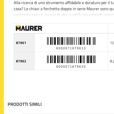
Alla ricerca di uno strumento affidabile e duraturo per il tuo
casa? Le chiavi a forchetta doppie in serie Maurer sono que
realizzate con un acciaio di alta qualità, garantendo resi
intenso.
Il set è composto da chiavi con doppie aperture, ognuna del
dimensioni di bulloni e dadi, rendendolo uno strumento vers
87961
12
solo aggiunge un tocco professionale all'aspetto delle chiav
8000071879613
corrosione e mantiene gli strumenti in ottime condizioni 
87962
8 
La conformazione ergonomica permette una presa sicura e 
8000071879620
rendendo il lavoro meno faticoso. Che tu sia un professioni
utensili soddisferanno le tue esigenze, garantendo precision
forchetta doppie Maurer rappresenta un investimento intel
PRODOTTI SIMILI