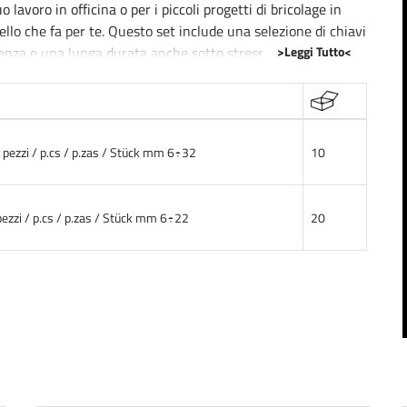
 lavoro in officina o per i piccoli progetti di bricolage in
llo che fa per te. Questo set include una selezione di chiavi
>Leggi Tutto<
stenza e una lunga durata anche sotto stress meccanico
le quali è stata progettata per adattarsi a diverse
atile per una varietà di applicazioni. La finitura lucida non
 pezzi / p.cs / p.zas / Stück mm 6÷32
10
i, ma facilita anche la pulizia. Questo previene la
per un uso prolungato.
pezzi / p.cs / p.zas / Stück mm 6÷22
20
confortevole, minimizzando lo sforzo durante l'uso e
sta del settore o un appassionato del fai da te, questi
e e affidabilità. L'acquisto di questa serie di chiavi a
ligente per completare efficacemente i tuoi progetti.