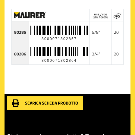
80285
5/8"
20
8000071802857
80286
3/4"
20
8000071802864
SCARICA SCHEDA PRODOTTO