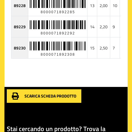
89228
13
2,00
10
247
8000071892285
89229
14
2,20
9
271
8000071892292
89230
15
2,50
7
266
8000071892308
SCARICA SCHEDA PRODOTTO
Stai cercando un prodotto? Trova la