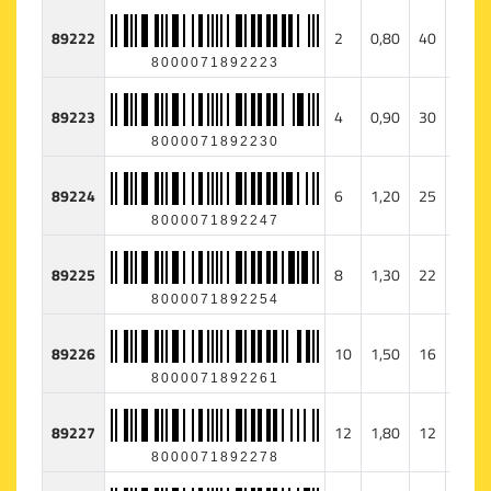
89222
2
0,80
40
158
8000071892223
89223
4
0,90
30
147
8000071892230
89224
6
1,20
25
222
8000071892247
89225
8
1,30
22
231
8000071892254
89226
10
1,50
16
224
8000071892261
89227
12
1,80
12
240
8000071892278