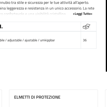
nnubio tra stile e sicurezza per le tue attività all'aperto.
bina leggerezza e resistenza in un unico accessorio. La rete
>Leggi Tutto<
 confortevole e una visibilità cristallina.
onati del fai-da-te, o per chiunque necessiti di una barriera
o di regolazione, si adatta perfettamente a qualsiasi
e l'uso.
abile / adjustable / ajustable / umkippbar
36
ELMETTI DI PROTEZIONE