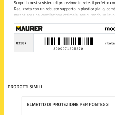
Scopri la nostra visiera di protezione in rete, il perfetto co
Realizzata con un robusto supporto in plastica giallo, com
garantisce una ventilazione ottimale, assicurando un lavoro
Questa visiera ribaltabile è ideale per giardinieri, appassi
protettiva contro sporco e detriti. Dotata di un meccanism
dimensione del capo, garantendo stabilità e comfort durant
82587
ribalt
8000071825870
PRODOTTI SIMILI
ELMETTO DI PROTEZIONE PER PONTEGGI