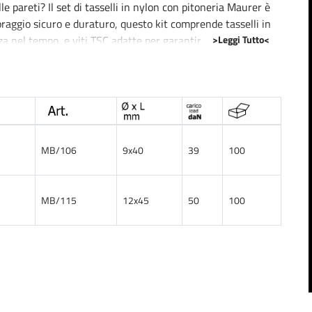
lle pareti? Il set di tasselli in nylon con pitoneria Maurer è
coraggio sicuro e duraturo, questo kit comprende tasselli in
>Leggi Tutto<
enza nel tempo, e viti TSC adatte per garantire una tenuta
ssono essere rapidamente inseriti in vari tipi di muro, inclusi
 così un montaggio senza intoppi. Inoltre, la scelta del
lasticità e un'ottima resistenza alla trazione, elementi
MB/106
9x40
39
100
 professionale, potendo essere impiegato per fissare scaffali,
rtezza che rimarranno saldamente al loro posto. La qualità
MB/115
12x45
50
100
a rendono questo kit un alleato prezioso per ogni progetto di
possibili cedimenti o danni dovuti al peso degli oggetti