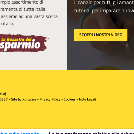
 ampio assortimento di
Il canale per tutti gli amant
erramenta di tutta Italia.
tutorial per imparare nuov
, assieme ad una vasta scelta
ritalia.
SCOPRI I NOSTRI VIDEO
lia)
0357 - Site by
Xoftware
-
Privacy Policy
-
Cookies
-
Note Legali
iva sulla raccolta
Le tue preferenze relative alla priva