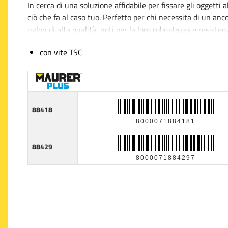
In cerca di una soluzione affidabile per fissare gli oggetti a
ciò che fa al caso tuo. Perfetto per chi necessita di un an
nylon di alta qualità, noti per la loro robustezza e resist
ottimale.
con vite TSC
La facilità d'uso caratterizza questo prodotto: i tasselli po
quelli in calcestruzzo, mattone o cartongesso, permettendo
nylon come materiale di fabbricazione assicura una buona e
fondamentali per sostenere carichi medi.
88418
8000071884181
Il set è ideale per applicazioni sia in ambito domestico che
quadri, armadietti o altri complementi d'arredo, con la ce
88429
dei materiali utilizzati e l'efficacia della pitoneria fornit
8000071884297
fai-da-te o manutenzione, eliminando la preoccupazione di 
fissati.