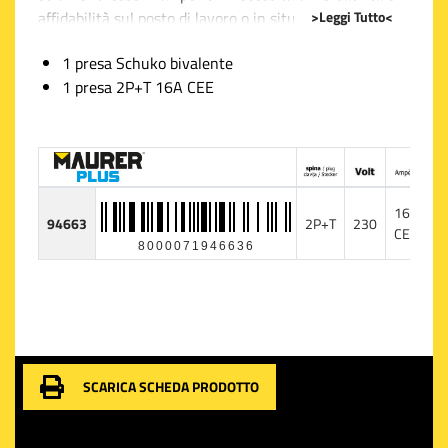
>Leggi Tutto<
affidabilità sul posto di lavoro o in situazioni dove è
richiesta una distribuzione efficiente dell'energia
1 presa Schuko bivalente
elettrica. Questo modello, marchiato Maurer ,
1 presa 2P+T 16A CEE
rappresenta una soluzione robusta e pratica, ideale
per un utilizzo in ambienti industriali.
L'adattatore è dotato in particolare di due prese: la
prima è una presa Schuko bivalente, che garantisce la
compatibilità sia con spina europea a due poli sia con
16A
94663
2P+T
230
1
quella tedesca. Inoltre, una presa 2P+T da 16A
CEE
8000071946636
secondo la normativa CEE è inclusa per supportare
attrezzi e macchinari che necessitano di una
connessione affidabile a terra, offrendo quindi una
maggiore sicurezza durante l'utilizzo di dispositivi
elettrici.
SCARICA SCHEDA PRODOTTO
Il livello di protezione IP 20 indica che l'adattatore è
progettato per uso in ambienti interni, essendo