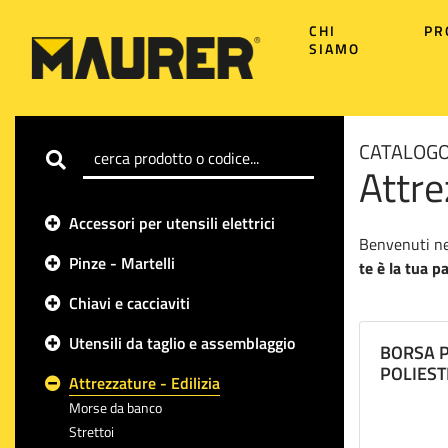
CHI
PR
SIAMO
CATALOGO
Attre
Accessori per utensili elettrici
Benvenuti nel
Pinze - Martelli
te è la tua p
Chiavi e cacciaviti
Abbiamo una v
Attrezzatura
Utensili da taglio e assemblaggio
BORSA P
come intonaca
POLIEST
Attrezzature - Edilizia
scale per lav
Morse da banco
Anche per qua
Strettoi