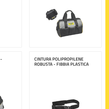
ughe, esterni o cartongesso e intonaco già pronto.
r lavorare bene è necessario avere la strumentazione giusta e
i e contenitori, oltre a morse da banco e strettoi da
 -
CINTURA POLIPROPILENE
ROBUSTA - FIBBIA PLASTICA