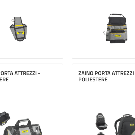
o o refrattario. E ancora sabbia o colla per piastrelle, stucco per f
 banco
: tutto l'occorrente per allestire il tuo banco da lavoro. Pe
n modo corretto. Maurer ti offre unofferta completa di portautensil
meglio, scegli Maurer!
ORTA ATTREZZI -
ZAINO PORTA ATTREZZI
ERE
POLIESTERE