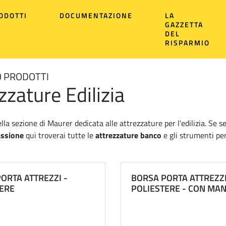
ODOTTI
DOCUMENTAZIONE
LA
GAZZETTA
DEL
RISPARMIO
 PRODOTTI
zzature Edilizia
la sezione di Maurer dedicata alle attrezzature per l'edilizia. Se s
assione
qui troverai tutte le
attrezzature banco
e gli strumenti per
asta offerta di soluzioni per l'edilizia. I nostri prodotti, studiat
 per muratori
: i migliori
materiali e attrezzi da lavoro edili
. Qui tr
ORTA ATTREZZI -
BORSA PORTA ATTREZZ
trici, secchie e spatole. La nostra
attrezzatura edile
include borse 
ERE
POLIESTERE - CON MAN
orare in totale sicurezza e strumenti come spatole, cazzuole e picco
nto riguarda i materiali, qualsiasi lavoro tu debba realizzare, Ma