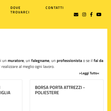
DOVE
CONTATTI
TROVARCI
ei un
muratore
, un
falegname
, un
professionista
o se il
fai da
 realizzare al meglio ogni lavoro.
>Leggi Tutto<
i per garantire la massima resa, comprendono:
overai tutto l'occorrente per realizzare opere in muratura,
I
BORSA PORTA ATTREZZI -
per carpentieri, per organizzare al meglio i tuoi attrezzi;
IGLIA
POLIESTERE
ni.
urer ha la soluzione per te. Qualche esempio? Cemento grigio,