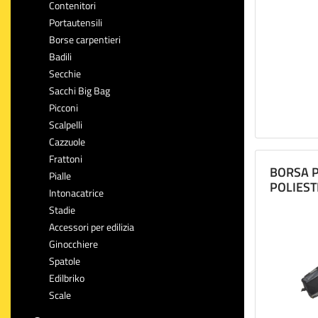
bianco, rapid
Contenitori
Portautensili
Attrezzature
Borse carpentieri
organizzata i
Badili
falegname.
Secchie
Sacchi Big Bag
Preparati al 
Picconi
Scalpelli
Cazzuole
Frattoni
BORSA P
Pialle
POLIEST
Intonacatrice
Stadie
Accessori per edilizia
Ginocchiere
Spatole
Edilbriko
Scale