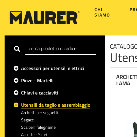
CHI
PR
SIAMO
CATALOGO
Utens
Accessori per utensili elettrici
ARCHETT
Pinze - Martelli
LAMA
Chiavi e cacciaviti
Utensili da taglio e assemblaggio
Archetti per seghetti
Segacci
Scalpelli falegname
Accette - Scuri