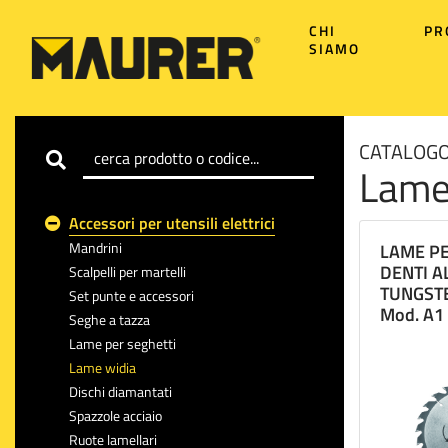
CHI
PR
SIAMO
CATALOGO
Lame
Accessori per utensili elettrici
Mandrini
LAME PE
DENTI A
Scalpelli per martelli
TUNGST
Set punte e accessori
Mod. A1
Seghe a tazza
Lame per seghetti
Lame widia
Dischi diamantati
Spazzole acciaio
Ruote lamellari